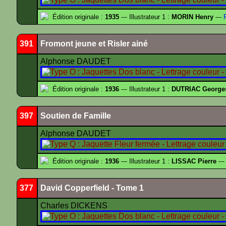
Édition originale :
1935
--- Illustrateur 1 :
MORIN Henry
---
F
391
Fromont jeune et Risler ainé
Alphonse DAUDET
Édition originale :
1936
--- Illustrateur 1 :
DUTRIAC George
397
Soutien de Famille
Alphonse DAUDET
Édition originale :
1936
--- Illustrateur 1 :
LISSAC Pierre
---
377
David Copperfield - Tome 1
Charles DICKENS