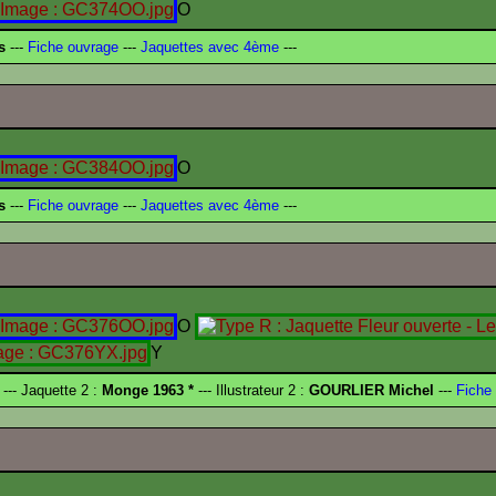
O
s
---
Fiche ouvrage
---
Jaquettes avec 4ème
---
O
s
---
Fiche ouvrage
---
Jaquettes avec 4ème
---
O
Y
--- Jaquette 2 :
Monge 1963 *
--- Illustrateur 2 :
GOURLIER Michel
---
Fiche 