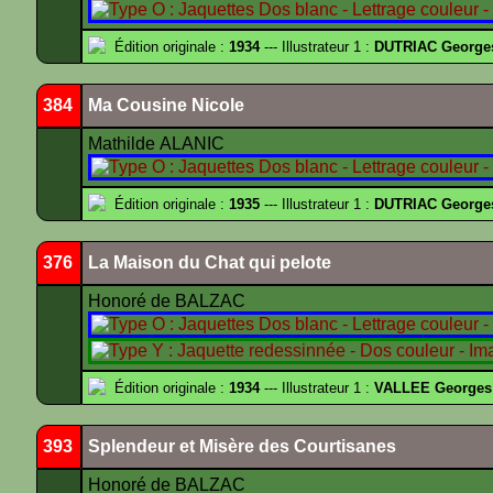
Édition originale :
1934
--- Illustrateur 1 :
DUTRIAC George
384
Ma Cousine Nicole
Mathilde ALANIC
Édition originale :
1935
--- Illustrateur 1 :
DUTRIAC George
376
La Maison du Chat qui pelote
Honoré de BALZAC
Édition originale :
1934
--- Illustrateur 1 :
VALLEE Georges
393
Splendeur et Misère des Courtisanes
Honoré de BALZAC