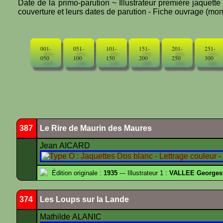
Date de la primo-parution ~ Illustrateur première jaquett
couverture et leurs dates de parution - Fiche ouvrage (mono
001-
051-
101-
151-
201-
251-
050
100
150
200
250
300
387
Le Rire de Maurin des Maures
Jean AICARD
Édition originale :
1935
--- Illustrateur 1 :
VALLEE Georges
374
Les Loups sur la Lande
Mathilde ALANIC