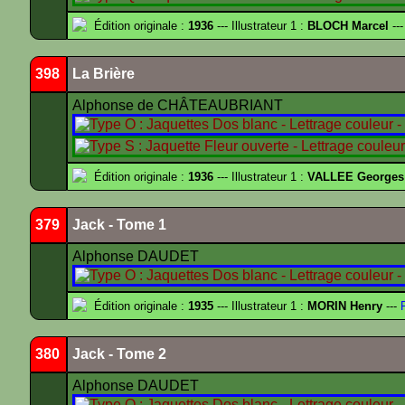
Édition originale :
1936
--- Illustrateur 1 :
BLOCH Marcel
---
398
La Brière
Alphonse de CHÂTEAUBRIANT
Édition originale :
1936
--- Illustrateur 1 :
VALLEE Georges
379
Jack - Tome 1
Alphonse DAUDET
Édition originale :
1935
--- Illustrateur 1 :
MORIN Henry
---
F
380
Jack - Tome 2
Alphonse DAUDET