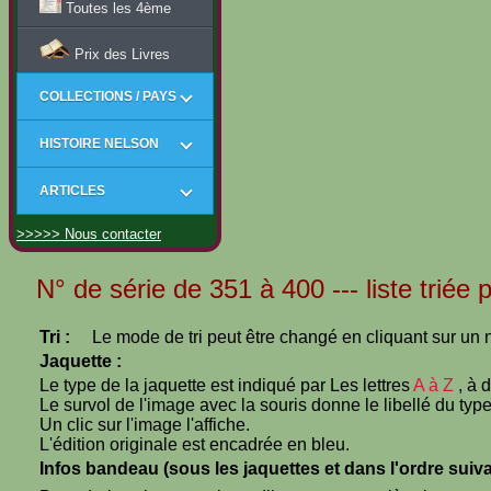
Toutes les 4ème
Prix des Livres
COLLECTIONS / PAYS
HISTOIRE NELSON
ARTICLES
>>>>> Nous contacter
N° de série de 351 à 400 --- liste triée
Tri :
Le mode de tri peut être changé en cliquant sur un n
Jaquette :
Le type de la jaquette est indiqué par Les lettres
A à Z
, à 
Le survol de l'image avec la souris donne le libellé du type
Un clic sur l'image l'affiche.
L'édition originale est encadrée en bleu.
Infos bandeau (sous les jaquettes et dans l'ordre suiva