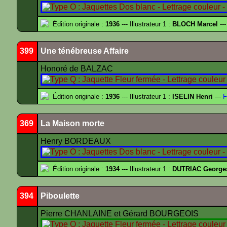
Édition originale :
1936
--- Illustrateur 1 :
BLOCH Marcel
---
399
Une ténébreuse Affaire
Honoré de BALZAC
Édition originale :
1936
--- Illustrateur 1 :
ISELIN Henri
---
F
369
La Maison morte
Henry BORDEAUX
Édition originale :
1934
--- Illustrateur 1 :
DUTRIAC George
394
Piboulette
Pierre CHANLAINE et Gérard BOURGEOIS