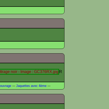
R
ouvrage
---
Jaquettes avec 4ème
---