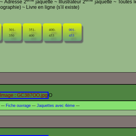
ème
ème
e ~ Adresse 2
jaquette ~ Illustrateur 2
jaquette ~ Toutes l
graphie) ~ Livre en ligne (s'il existe)
301-
351-
400-
001-
350
400
453
453
O
---
Fiche ouvrage
---
Jaquettes avec 4ème
---