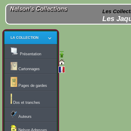
Les Collect
Les Jaqu
LA COLLECTION
Présentation
Cartonnages
Pages de gardes
Dos et tranches
Auteurs
Nelson Adresses