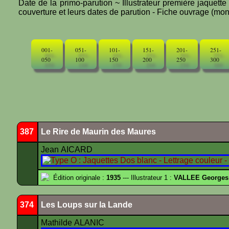
Date de la primo-parution ~ Illustrateur première jaquett
couverture et leurs dates de parution - Fiche ouvrage (mono
001-
051-
101-
151-
201-
251-
050
100
150
200
250
300
387
Le Rire de Maurin des Maures
Jean AICARD
Édition originale :
1935
--- Illustrateur 1 :
VALLEE Georges
374
Les Loups sur la Lande
Mathilde ALANIC