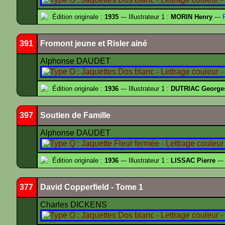
Édition originale :
1935
--- Illustrateur 1 :
MORIN Henry
---
F
391
Fromont jeune et Risler ainé
Alphonse DAUDET
Édition originale :
1936
--- Illustrateur 1 :
DUTRIAC George
397
Soutien de Famille
Alphonse DAUDET
Édition originale :
1936
--- Illustrateur 1 :
LISSAC Pierre
---
377
David Copperfield - Tome 1
Charles DICKENS