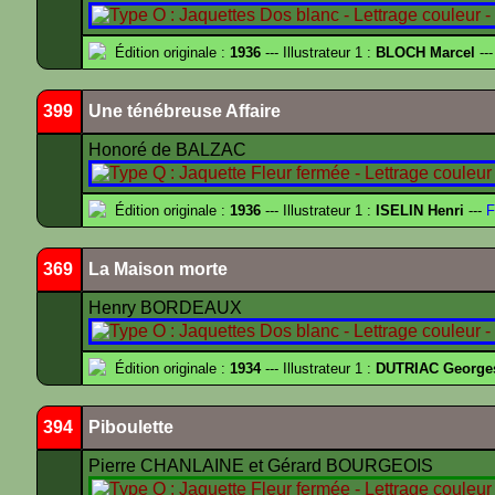
Édition originale :
1936
--- Illustrateur 1 :
BLOCH Marcel
---
399
Une ténébreuse Affaire
Honoré de BALZAC
Édition originale :
1936
--- Illustrateur 1 :
ISELIN Henri
---
F
369
La Maison morte
Henry BORDEAUX
Édition originale :
1934
--- Illustrateur 1 :
DUTRIAC George
394
Piboulette
Pierre CHANLAINE et Gérard BOURGEOIS