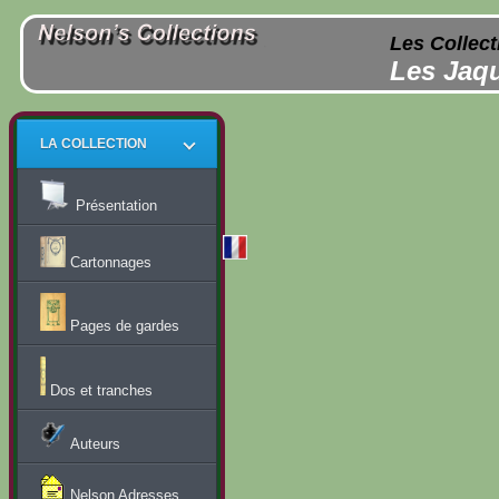
Les Collect
Les Jaqu
LA COLLECTION
Présentation
Cartonnages
Pages de gardes
Dos et tranches
Auteurs
Nelson Adresses