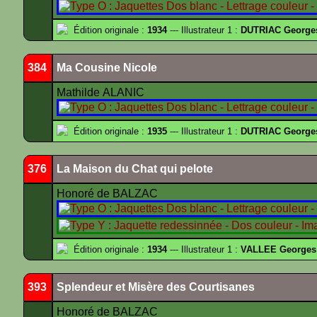
Édition originale :
1934
--- Illustrateur 1 :
DUTRIAC George
384
Ma Cousine Nicole
Mathilde ALANIC
Édition originale :
1935
--- Illustrateur 1 :
DUTRIAC George
376
La Maison du Chat qui pelote
Honoré de BALZAC
Édition originale :
1934
--- Illustrateur 1 :
VALLEE Georges
393
Splendeur et Misère des Courtisanes
Honoré de BALZAC