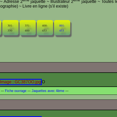
ème
ème
e ~ Adresse 2
jaquette ~ Illustrateur 2
jaquette ~ Toutes l
graphie) ~ Livre en ligne (s'il existe)
301-
351-
400-
001-
350
400
453
453
O
---
Fiche ouvrage
---
Jaquettes avec 4ème
---