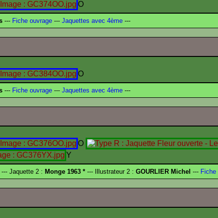
O
s
---
Fiche ouvrage
---
Jaquettes avec 4ème
---
O
s
---
Fiche ouvrage
---
Jaquettes avec 4ème
---
O
Y
--- Jaquette 2 :
Monge 1963 *
--- Illustrateur 2 :
GOURLIER Michel
---
Fiche 