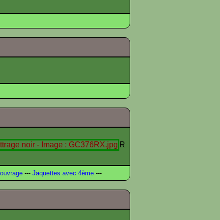
R
ouvrage
---
Jaquettes avec 4ème
---