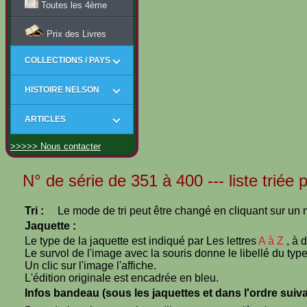
Toutes les 4ème
Prix des Livres
COLLECTIONS / PAYS
HISTOIRE NELSON
ARTICLES
>>>>> Nous contacter
N° de série de 351 à 400 --- liste triée
Tri :
Le mode de tri peut être changé en cliquant sur un n
Jaquette :
Le type de la jaquette est indiqué par Les lettres
A à Z
, à 
Le survol de l'image avec la souris donne le libellé du type
Un clic sur l'image l'affiche.
L'édition originale est encadrée en bleu.
Infos bandeau (sous les jaquettes et dans l'ordre suiva