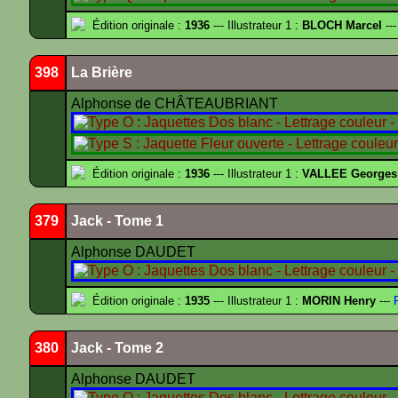
Édition originale :
1936
--- Illustrateur 1 :
BLOCH Marcel
---
398
La Brière
Alphonse de CHÂTEAUBRIANT
Édition originale :
1936
--- Illustrateur 1 :
VALLEE Georges
379
Jack - Tome 1
Alphonse DAUDET
Édition originale :
1935
--- Illustrateur 1 :
MORIN Henry
---
F
380
Jack - Tome 2
Alphonse DAUDET