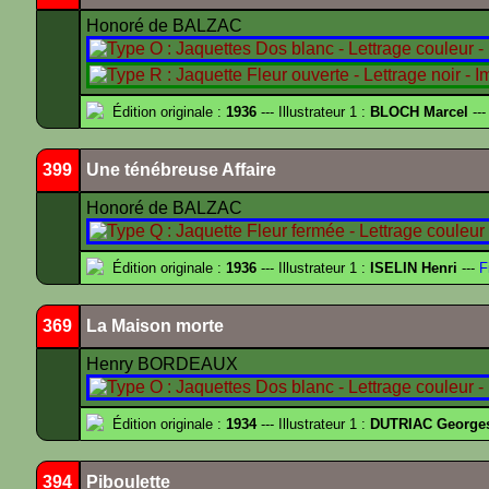
Honoré de BALZAC
Édition originale :
1936
--- Illustrateur 1 :
BLOCH Marcel
---
399
Une ténébreuse Affaire
Honoré de BALZAC
Édition originale :
1936
--- Illustrateur 1 :
ISELIN Henri
---
F
369
La Maison morte
Henry BORDEAUX
Édition originale :
1934
--- Illustrateur 1 :
DUTRIAC George
394
Piboulette