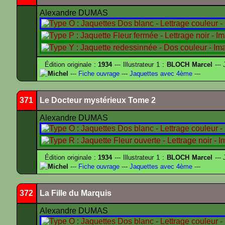
Alexandre DUMAS
Édition originale :
1934
--- Illustrateur 1 :
BLOCH Marcel
--- 
Michel
---
Fiche ouvrage
---
Jaquettes avec 4ème
---
371
Le Docteur mystérieux Tome 2
Alexandre DUMAS
Édition originale :
1934
--- Illustrateur 1 :
BLOCH Marcel
--- 
Michel
---
Fiche ouvrage
---
Jaquettes avec 4ème
---
372
La Fille du Marquis
Alexandre DUMAS