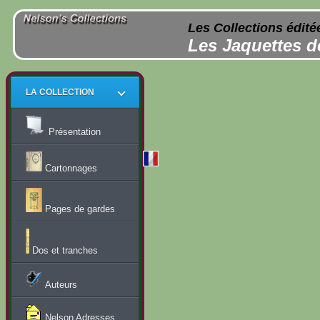
Les Collections édité
Les Jaquettes d
LA COLLECTION
Présentation
Cartonnages
Pages de gardes
Dos et tranches
Auteurs
Nelson Adresses