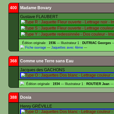
400
Madame Bovary
Gustave FLAUBERT
Édition originale :
1936
--- Illustrateur 1 :
DUTRIAC Georges
-
Fiche ouvrage
---
Jaquettes avec 4ème
---
368
Comme une Terre sans Eau
Jacques des GACHONS
Édition originale :
1934
--- Illustrateur 1 :
ROUTIER Jean
---
388
Dosia
Henry GRÉVILLE