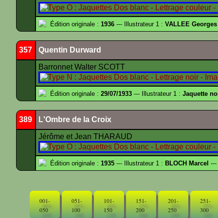
Édition originale :
1936
--- Illustrateur 1 :
VALLEE Georges
357
Quentin Durward
Barronnet Walter SCOTT
Édition originale :
29/07/1933
--- Illustrateur 1 :
Jaquette no
389
L'Ombre de la Croix
Jérôme et Jean THARAUD
Édition originale :
1935
--- Illustrateur 1 :
BLOCH Marcel
---
001-
051-
101-
151-
201-
251-
050
100
150
200
250
300