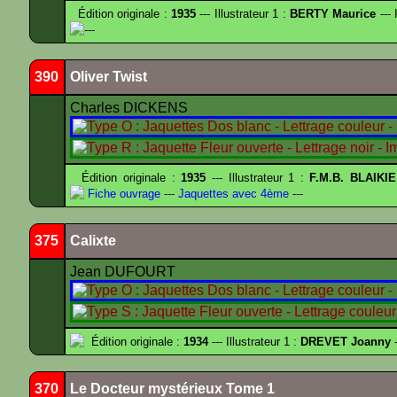
Édition originale :
1935
--- Illustrateur 1 :
BERTY Maurice
--- 
---
390
Oliver Twist
Charles DICKENS
Édition originale :
1935
--- Illustrateur 1 :
F.M.B. BLAIKI
Fiche ouvrage
---
Jaquettes avec 4ème
---
375
Calixte
Jean DUFOURT
Édition originale :
1934
--- Illustrateur 1 :
DREVET Joanny
-
370
Le Docteur mystérieux Tome 1