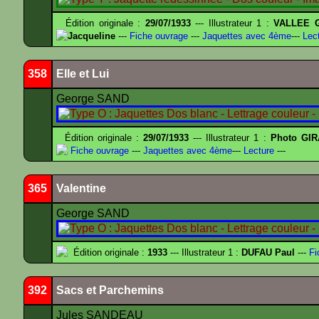
Édition originale :
29/07/1933
--- Illustrateur 1 :
VALLEE G
Jacqueline
---
Fiche ouvrage
---
Jaquettes avec 4ème
---
Lect
358
Elle et Lui
George SAND
Édition originale :
29/07/1933
--- Illustrateur 1 :
Photo GIR
Fiche ouvrage
---
Jaquettes avec 4ème
---
Lecture
---
365
Valentine
George SAND
Édition originale :
1933
--- Illustrateur 1 :
DUFAU Paul
---
Fi
392
Sacs et Parchemins
Jules SANDEAU