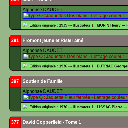
Alphonse DAUDET
Édition originale :
1935
--- Illustrateur 1 :
MORIN Henry
---
F
391
Fromont jeune et Risler ainé
Alphonse DAUDET
Édition originale :
1936
--- Illustrateur 1 :
DUTRIAC George
397
Soutien de Famille
Alphonse DAUDET
Édition originale :
1936
--- Illustrateur 1 :
LISSAC Pierre
---
377
David Copperfield - Tome 1