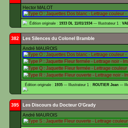
Hector MALOT
Édition originale :
1933 DL 11/01/1934
--- Illustrateur 1 :
VA
382
Les Silences du Colonel Bramble
André MAUROIS
Édition originale :
1935
--- Illustrateur 1 :
ROUTIER Jean
--- Il
-
395
Les Discours du Docteur O'Grady
André MAUROIS