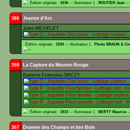
Édition originale :
1936
--- Illustrateur 1 :
ROUTIER Jean
---
366
Jeanne d'Arc
Jules MICHELET
Édition originale :
1934
--- Illustrateur 1 :
Photo BRAUN & Cie
---
359
La Capture du Mouron Rouge
Baronne Emmuska ORCZY
Édition originale :
1933
--- Illustrateur 1 :
BERTY Maurice
--
367
Drames des Champs et des Bois