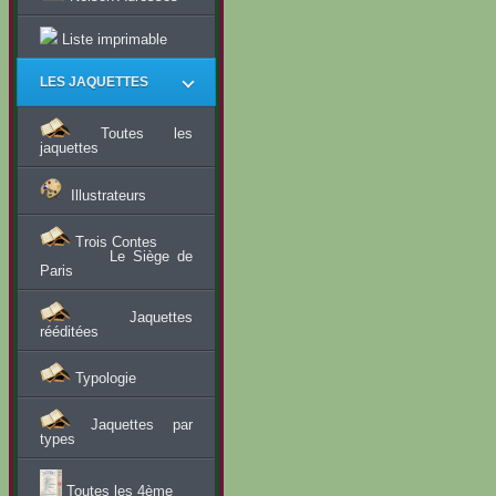
Liste imprimable
LES JAQUETTES
Toutes les
jaquettes
Illustrateurs
Trois Contes
Le Siège de
Paris
Jaquettes
rééditées
Typologie
Jaquettes par
types
Toutes les 4ème