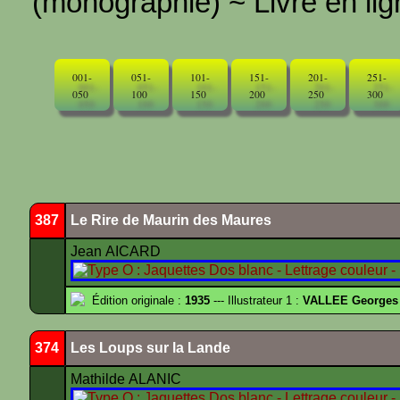
(monographie) ~ Livre en ligne
001-
051-
101-
151-
201-
251-
050
100
150
200
250
300
387
Le Rire de Maurin des Maures
Jean AICARD
Édition originale :
1935
--- Illustrateur 1 :
VALLEE Georges
374
Les Loups sur la Lande
Mathilde ALANIC