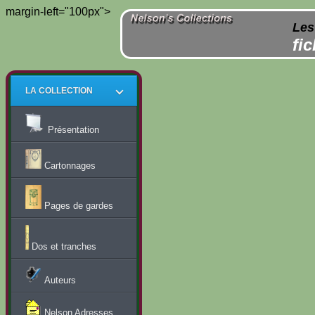
margin-left="100px">
Les
fi
LA COLLECTION
Présentation
Cartonnages
Pages de gardes
Dos et tranches
Auteurs
Nelson Adresses