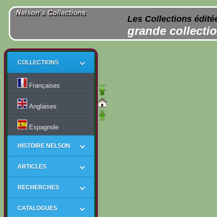
Les Collections édité
grande collectio
COLLECTIONS
Françaises
Anglaises
Espagnole
HISTOIRE NELSON
ARTICLES
RECHERCHES
CATALOGUES