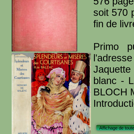
576 page
soit 570 
fin de livr
Primo p
l'adresse
Jaquette
blanc - L
BLOCH M
Introduct
Affichage de tout