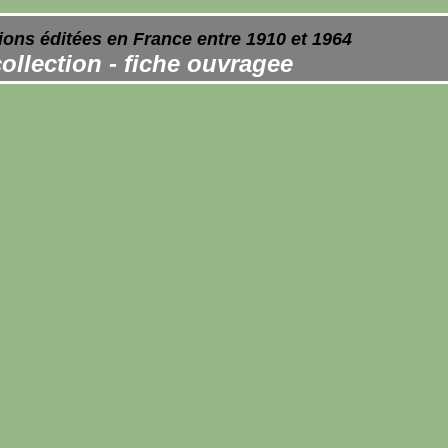
ions éditées en France entre 1910 et 1964
ollection - fiche ouvragee