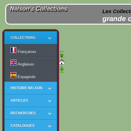
Les Collect
grande c
COLLECTIONS
Françaises
Anglaises
Espagnole
HISTOIRE NELSON
ARTICLES
RECHERCHES
CATALOGUES