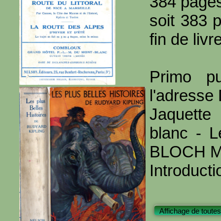
384 page
soit 383 
fin de livre
Primo pu
l'adresse
Jaquette
blanc - Le
BLOCH M
Introducti
Affichage de toutes