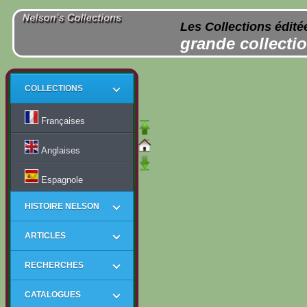
Les Collections édité
grande collectio
COLLECTIONS
Françaises
Anglaises
Espagnole
HISTOIRE NELSON
ARTICLES
RECHERCHES
CATALOGUES