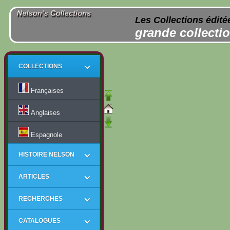
Les Collections édité
grande collectio
COLLECTIONS
Françaises
Anglaises
Espagnole
HISTOIRE NELSON
ARTICLES
RECHERCHES
CATALOGUES