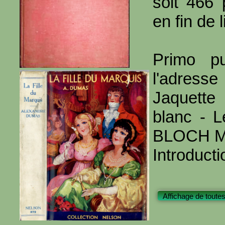
soit 466
en fin de l
Primo pu
l'adresse
Jaquette
blanc - Le
BLOCH M
Introducti
Affichage de toutes