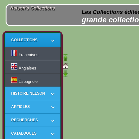
Les Collections édité
grande collectio
COLLECTIONS
Françaises
Anglaises
Espagnole
HISTOIRE NELSON
ARTICLES
RECHERCHES
CATALOGUES