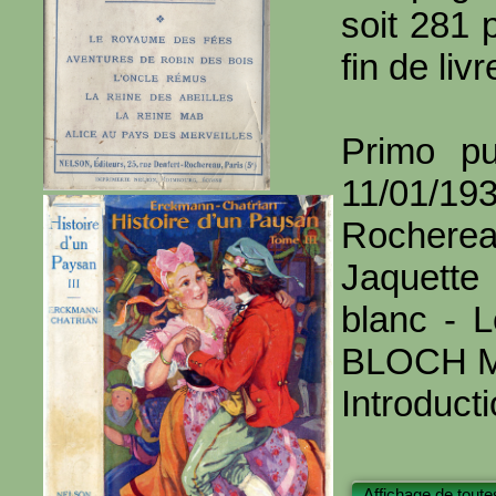
soit 281 
fin de livr
Primo pu
11/01/1
Rochere
Jaquette
blanc - L
BLOCH M
Introduct
Affichage de toute