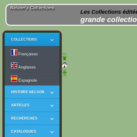
Les Collections édité
grande collectio
COLLECTIONS
Françaises
Anglaises
Espagnole
HISTOIRE NELSON
ARTICLES
RECHERCHES
CATALOGUES