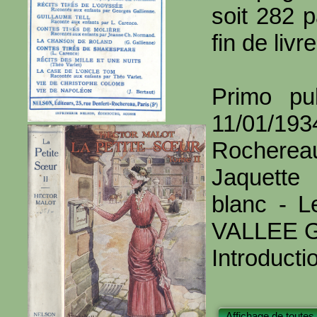
soit 282 
fin de livre
Primo pu
11/01/19
Rocherea
Jaquette
blanc - Le
VALLEE G
Introducti
Affichage de toutes