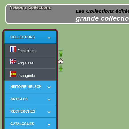
Les Collections édité
grande collectio
COLLECTIONS
Françaises
Anglaises
Espagnole
HISTOIRE NELSON
ARTICLES
RECHERCHES
CATALOGUES