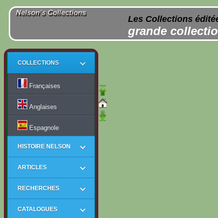
Les Collections édité
grande collectio
COLLECTIONS
Françaises
Anglaises
Espagnole
HISTOIRE NELSON
ARTICLES
RECHERCHES
CATALOGUES