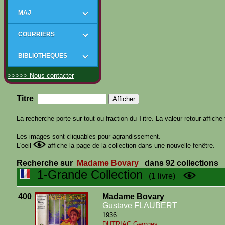
MAJ
COURRIERS
BIBLIOTHEQUES
>>>>> Nous contacter
Titre
La recherche porte sur tout ou fraction du Titre. La valeur retour affiche 
Les images sont cliquables pour agrandissement.
L'oeil
affiche la page de la collection dans une nouvelle fenêtre.
Recherche sur
Madame Bovary
dans 92 collections
1-Grande Collection
(1 livre)
400
Madame Bovary
Gustave FLAUBERT
1936
DUTRIAC Georges