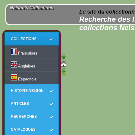
Le site du collection
Recherche des l
collections Nel
COLLECTIONS
Françaises
Anglaises
Espagnole
HISTOIRE NELSON
ARTICLES
RECHERCHES
CATALOGUES