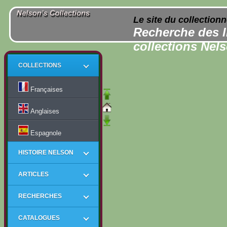
Le site du collection
Recherche des l
collections Nel
COLLECTIONS
Françaises
Anglaises
Espagnole
HISTOIRE NELSON
ARTICLES
RECHERCHES
CATALOGUES